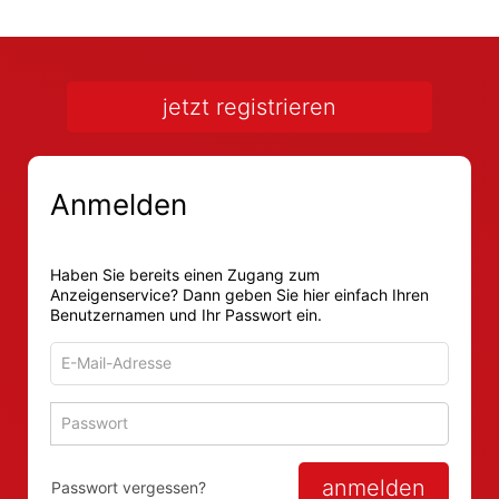
jetzt registrieren
Anmelden
Haben Sie bereits einen Zugang zum
Anzeigenservice? Dann geben Sie hier einfach Ihren
Benutzernamen und Ihr Passwort ein.
E-
Mail-
Adresse
Passwort
Passwort 
zum
zum
Anmelden
Anmelden
anmelden
Passwort vergessen?