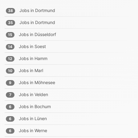
Jobs in
Dortmund
38
Jobs in
Dortmund
35
Jobs in
Düsseldorf
15
Jobs in
Soest
14
Jobs in
Hamm
12
Jobs in
Marl
10
Jobs in
Möhnesee
9
Jobs in
Velden
7
Jobs in
Bochum
6
Jobs in
Lünen
6
Jobs in
Werne
6