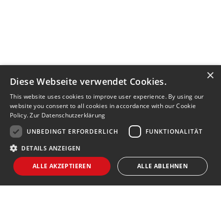
×
Diese Webseite verwendet Cookies.
This website uses cookies to improve user experience. By using our
website you consent to all cookies in accordance with our Cookie
Policy.
Zur Datenschutzerklärung
UNBEDINGT ERFORDERLICH
FUNKTIONALITÄT
DETAILS ANZEIGEN
ALLE AKZEPTIEREN
ALLE ABLEHNEN
Unbedingt erforderlich
Funktionalität