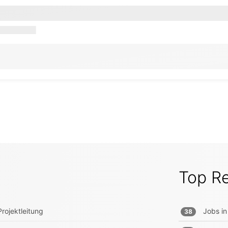
Top R
rojektleitung
Jobs in
38