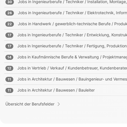
Jobs in
Ingenieurberufe / Techniker / Installation, Montag
30
Jobs in
Ingenieurberufe / Techniker / Elektrotechnik, Info
26
Jobs in
Handwerk / gewerblich-technische Berufe / Produk
22
Jobs in
Ingenieurberufe / Techniker / Entwicklung, Konst
17
Jobs in
Ingenieurberufe / Techniker / Fertigung, Produktion
17
Jobs in
Kaufmännische Berufe & Verwaltung / Projektmanag
14
Jobs in
Vertrieb / Verkauf / Kundenbetreuer, Kundenberate
12
Jobs in
Architektur / Bauwesen / Bauingenieur- und Verm
11
Jobs in
Architektur / Bauwesen / Bauleiter
11
Übersicht der Berufsfelder