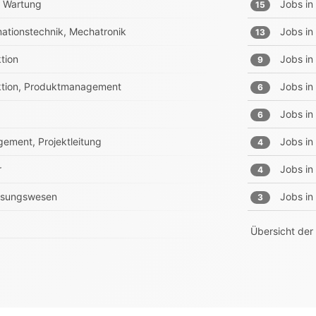
e, Wartung
Jobs in
15
rmationstechnik, Mechatronik
Jobs in
13
tion
Jobs in
9
ruktion, Produktmanagement
Jobs in
6
Jobs in
6
ement, Projektleitung
Jobs in
4
r
Jobs in
4
essungswesen
Jobs in
3
Übersicht der