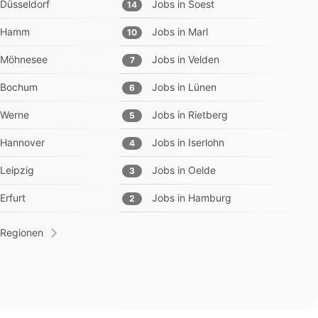
Düsseldorf
Jobs in
Soest
14
Hamm
Jobs in
Marl
10
Möhnesee
Jobs in
Velden
7
Bochum
Jobs in
Lünen
6
Werne
Jobs in
Rietberg
5
Hannover
Jobs in
Iserlohn
4
Leipzig
Jobs in
Oelde
3
Erfurt
Jobs in
Hamburg
2
 Regionen