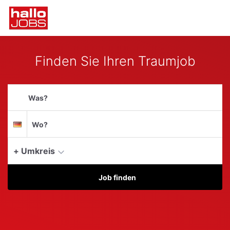
Accessibility
Anzeige
Benut
Modus
aktivieren
Me
schalten
zur
öff
von
Navigation
Finden Sie Ihren Traumjob
zum
mobilem
Inhalt
Endgerät
Suchbegriff
aus
Suche
Suchort
Deutschland
per
Spracheingabe
+ Umkreis
Aktue
Job finden