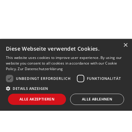
×
Diese Webseite verwendet Cookies.
This website uses cookies to improve user experience. By using our
website you consent to all cookies in accordance with our Cookie
Policy.
Zur Datenschutzerklärung
UNBEDINGT ERFORDERLICH
FUNKTIONALITÄT
DETAILS ANZEIGEN
ALLE AKZEPTIEREN
ALLE ABLEHNEN
Unbedingt erforderlich
Funktionalität