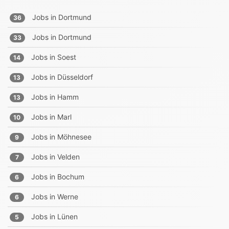
Jobs in
Dortmund
36
Jobs in
Dortmund
33
Jobs in
Soest
14
Jobs in
Düsseldorf
13
Jobs in
Hamm
13
Jobs in
Marl
10
Jobs in
Möhnesee
9
Jobs in
Velden
7
Jobs in
Bochum
6
Jobs in
Werne
6
Jobs in
Lünen
5