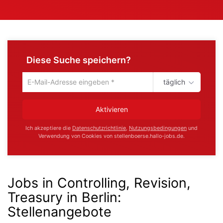
Diese Suche speichern?
täglich
Um
die
aktuelle
Aktivieren
Suche
zu
Ich akzeptiere die
Datenschutzrichtlinie
,
Nutzungsbedingungen
und
speichern
Verwendung von Cookies von stellenboerse.hallo-jobs.de.
gib
deine
Emailadresse
ein
Jobs in Controlling, Revision,
Treasury in Berlin
:
Stellenangebote