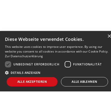
Diese Webseite verwendet Cookies.
This website uses cookies to improve user experience. By using our
website you consent to all cookies in accordance with our Cookie Policy.
Zur Datenschutzerklärung
UNBEDINGT ERFORDERLICH
FUNKTIONALITÄT
DETAILS ANZEIGEN
Bewerbersuche leicht gemacht
ALLE AKZEPTIEREN
ALLE ABLEHNEN
Nach Ihrer Registrierung als Arbeitgeber können
Sie Ihre Anzeige mit wenig Aufwand selbst
erstellen und veröffentlichen. So finden geeignete
Unbedingt erforderlich
Funktionalität
Bewerber*innen Ihr Stellenangebot und Sie
Strictly necessary cookies allow core website functionality such as user login