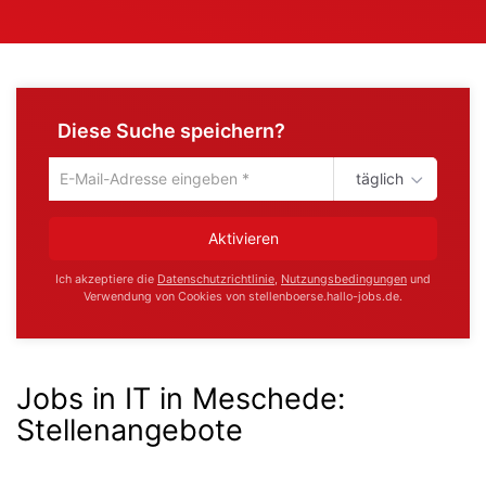
Diese Suche speichern?
täglich
Um
die
aktuelle
Aktivieren
Suche
zu
Ich akzeptiere die
Datenschutzrichtlinie
,
Nutzungsbedingungen
und
speichern
Verwendung von Cookies von stellenboerse.hallo-jobs.de.
gib
deine
Emailadresse
ein
Jobs in IT in Meschede
:
Stellenangebote