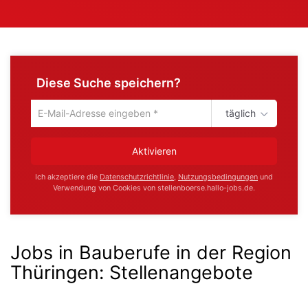
Diese Suche speichern?
täglich
Um
die
aktuelle
Aktivieren
Suche
zu
Ich akzeptiere die
Datenschutzrichtlinie
,
Nutzungsbedingungen
und
speichern
Verwendung von Cookies von stellenboerse.hallo-jobs.de.
gib
deine
Emailadresse
ein
Jobs in Bauberufe in der Region
Thüringen
:
Stellenangebote