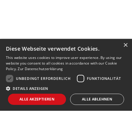
×
Diese Webseite verwendet Cookies.
This website uses cookies to improve user experience. By using our
website you consent to all cookies in accordance with our Cookie
Policy.
Zur Datenschutzerklärung
UNBEDINGT ERFORDERLICH
FUNKTIONALITÄT
DETAILS ANZEIGEN
ALLE AKZEPTIEREN
ALLE ABLEHNEN
Unbedingt erforderlich
Funktionalität