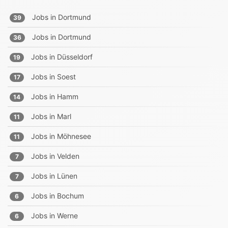
Jobs in
Dortmund
39
Jobs in
Dortmund
36
Jobs in
Düsseldorf
19
Jobs in
Soest
17
Jobs in
Hamm
14
Jobs in
Marl
11
Jobs in
Möhnesee
11
Jobs in
Velden
7
Jobs in
Lünen
7
Jobs in
Bochum
6
Jobs in
Werne
6