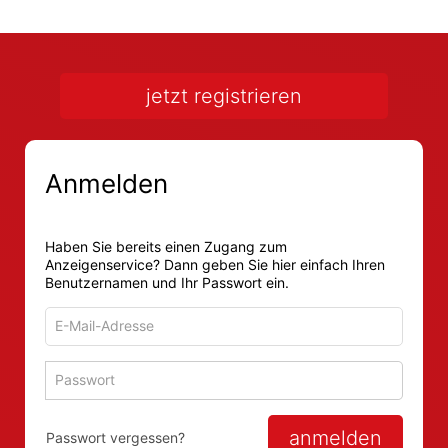
jetzt registrieren
Anmelden
Haben Sie bereits einen Zugang zum
Anzeigenservice? Dann geben Sie hier einfach Ihren
Benutzernamen und Ihr Passwort ein.
E-
Mail-
Adresse
Passwort
Passwort 
zum
zum
Anmelden
Anmelden
anmelden
Passwort vergessen?