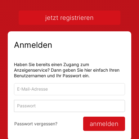
jetzt registrieren
Anmelden
Haben Sie bereits einen Zugang zum
Anzeigenservice? Dann geben Sie hier einfach Ihren
Benutzernamen und Ihr Passwort ein.
E-
Mail-
Adresse
Passwort
Passwort 
zum
zum
Anmelden
Anmelden
anmelden
Passwort vergessen?