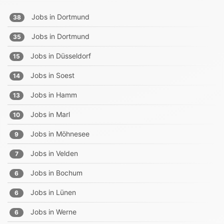
Jobs in
Dortmund
38
Jobs in
Dortmund
35
Jobs in
Düsseldorf
15
Jobs in
Soest
14
Jobs in
Hamm
13
Jobs in
Marl
10
Jobs in
Möhnesee
9
Jobs in
Velden
7
Jobs in
Bochum
6
Jobs in
Lünen
6
Jobs in
Werne
6