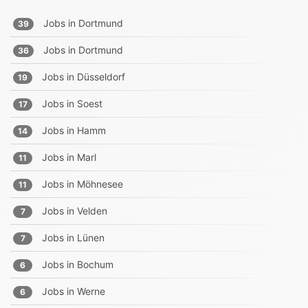
Jobs in
Dortmund
39
Jobs in
Dortmund
36
Jobs in
Düsseldorf
19
Jobs in
Soest
17
Jobs in
Hamm
14
Jobs in
Marl
11
Jobs in
Möhnesee
11
Jobs in
Velden
7
Jobs in
Lünen
7
Jobs in
Bochum
6
Jobs in
Werne
6