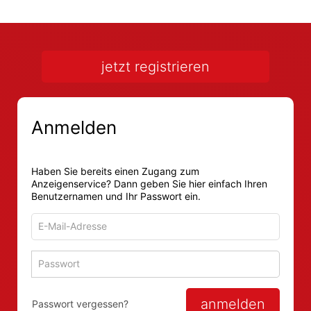
jetzt registrieren
Anmelden
Haben Sie bereits einen Zugang zum
Anzeigenservice? Dann geben Sie hier einfach Ihren
Benutzernamen und Ihr Passwort ein.
E-
Mail-
Adresse
Passwort
Passwort 
zum
zum
Anmelden
Anmelden
anmelden
Passwort vergessen?