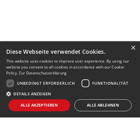
×
Diese Webseite verwendet Cookies.
This website uses cookies to improve user experience. By using our
website you consent to all cookies in accordance with our Cookie
Policy.
Zur Datenschutzerklärung
UNBEDINGT ERFORDERLICH
FUNKTIONALITÄT
DETAILS ANZEIGEN
ALLE AKZEPTIEREN
ALLE ABLEHNEN
Unbedingt erforderlich
Funktionalität