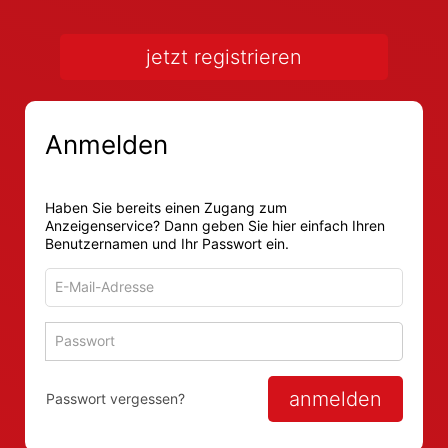
jetzt registrieren
Anmelden
Haben Sie bereits einen Zugang zum
Anzeigenservice? Dann geben Sie hier einfach Ihren
Benutzernamen und Ihr Passwort ein.
E-
Mail-
Adresse
Passwort
Passwort 
zum
zum
Anmelden
Anmelden
anmelden
Passwort vergessen?