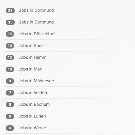
Jobs in
Dortmund
38
Jobs in
Dortmund
35
Jobs in
Düsseldorf
15
Jobs in
Soest
14
Jobs in
Hamm
13
Jobs in
Marl
10
Jobs in
Möhnesee
9
Jobs in
Velden
7
Jobs in
Bochum
6
Jobs in
Lünen
6
Jobs in
Werne
6