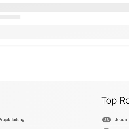
Top R
rojektleitung
Jobs in
38