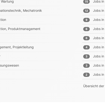
e, Wartung
Jobs in
15
rmationstechnik, Mechatronik
Jobs in
12
tion
Jobs in
9
ruktion, Produktmanagement
Jobs in
6
Jobs in
6
ement, Projektleitung
Jobs in
4
r
Jobs in
3
essungswesen
Jobs in
3
Jobs in
2
Übersicht der