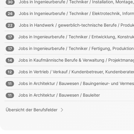
Jobs in
Ingenieurberufe / Techniker / Installation, Montag
30
Jobs in
Ingenieurberufe / Techniker / Elektrotechnik, Info
26
Jobs in
Handwerk / gewerblich-technische Berufe / Produk
22
Jobs in
Ingenieurberufe / Techniker / Entwicklung, Konst
17
Jobs in
Ingenieurberufe / Techniker / Fertigung, Produktion
17
Jobs in
Kaufmännische Berufe & Verwaltung / Projektmanag
14
Jobs in
Vertrieb / Verkauf / Kundenbetreuer, Kundenberate
12
Jobs in
Architektur / Bauwesen / Bauingenieur- und Verm
11
Jobs in
Architektur / Bauwesen / Bauleiter
11
Übersicht der Berufsfelder