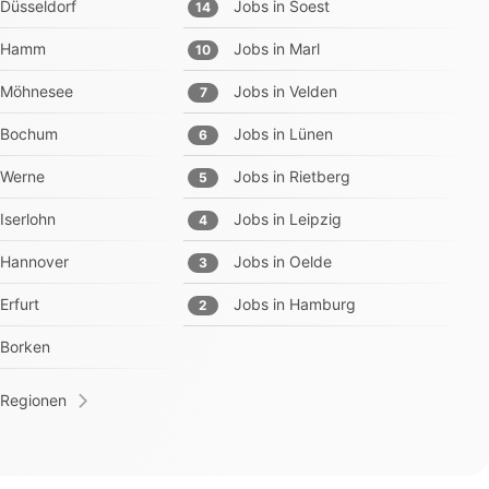
Düsseldorf
Jobs in
Soest
14
Hamm
Jobs in
Marl
10
Möhnesee
Jobs in
Velden
7
Bochum
Jobs in
Lünen
6
Werne
Jobs in
Rietberg
5
Iserlohn
Jobs in
Leipzig
4
Hannover
Jobs in
Oelde
3
Erfurt
Jobs in
Hamburg
2
Borken
 Regionen