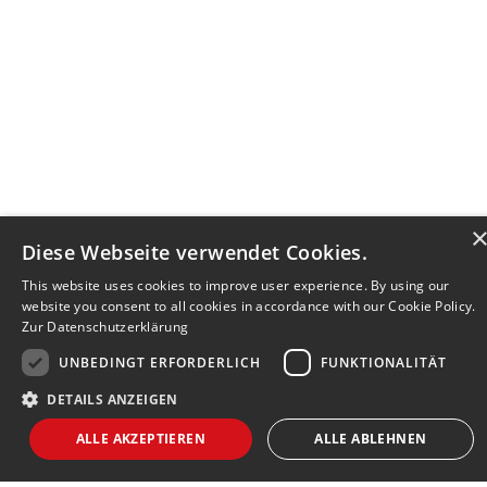
Diese Webseite verwendet Cookies.
This website uses cookies to improve user experience. By using our
website you consent to all cookies in accordance with our Cookie Policy.
Zur Datenschutzerklärung
UNBEDINGT ERFORDERLICH
FUNKTIONALITÄT
DETAILS ANZEIGEN
Bewerbersuche leicht gemacht
ALLE AKZEPTIEREN
ALLE ABLEHNEN
Nach Ihrer Registrierung als Arbeitgeber können