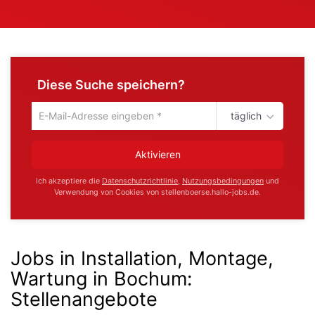
Diese Suche speichern?
täglich
Um
die
aktuelle
Aktivieren
Suche
zu
Ich akzeptiere die
Datenschutzrichtlinie
,
Nutzungsbedingungen
und
speichern
Verwendung von Cookies von stellenboerse.hallo-jobs.de.
gib
deine
Emailadresse
ein
Jobs in Installation, Montage,
Wartung in Bochum
:
Stellenangebote