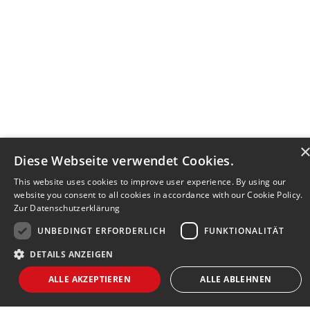
Diese Webseite verwendet Cookies.
This website uses cookies to improve user experience. By using our
website you consent to all cookies in accordance with our Cookie Policy.
Zur Datenschutzerklärung
UNBEDINGT ERFORDERLICH
FUNKTIONALITÄT
DETAILS ANZEIGEN
Bewerbersuche leicht gemacht
ALLE AKZEPTIEREN
ALLE ABLEHNEN
Nach Ihrer Registrierung als Arbeitgeber können