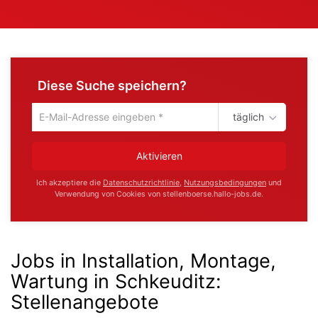
Diese Suche speichern?
täglich
Um
die
aktuelle
Aktivieren
Suche
zu
Ich akzeptiere die
Datenschutzrichtlinie
,
Nutzungsbedingungen
und
speichern
Verwendung von Cookies von stellenboerse.hallo-jobs.de.
gib
deine
Emailadresse
ein
Jobs in Installation, Montage,
Wartung in Schkeuditz
:
Stellenangebote