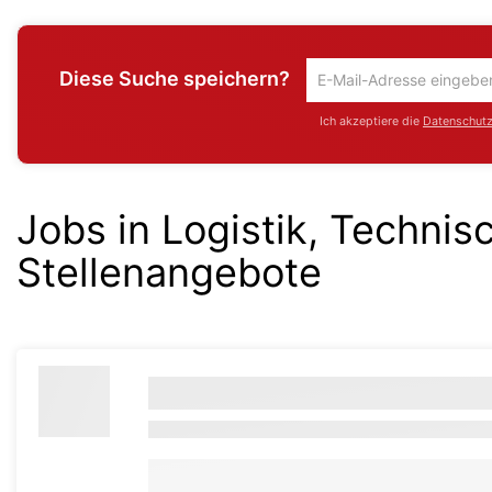
Diese Suche speichern?
Um
die
Ich akzeptiere die
Datenschutzr
aktuelle
Suche
zu
speichern
Jobs in Logistik, Technis
gib
deine
Stellenangebote
Emailadresse
ein