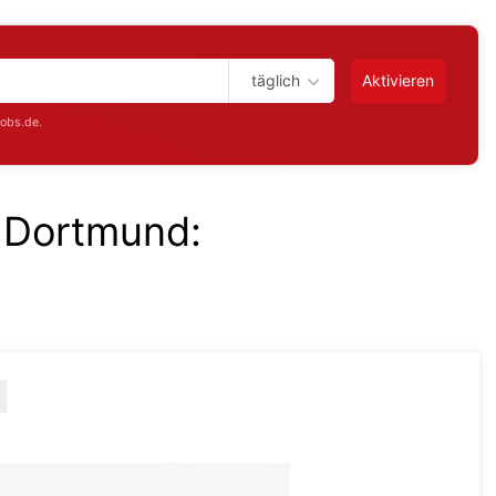
täglich
Aktivieren
jobs.de.
in Dortmund
: