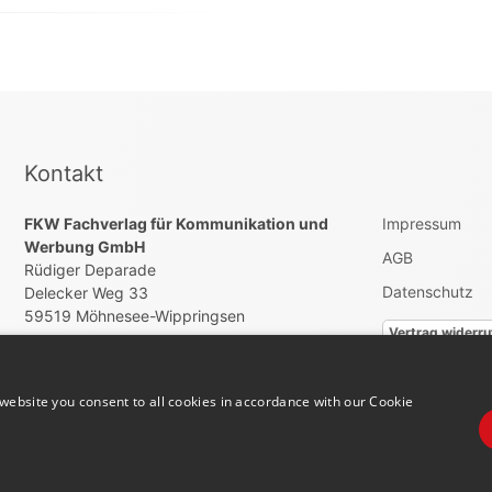
Kontakt
FKW Fachverlag für Kommunikation und
Impressum
Werbung GmbH
AGB
Rüdiger Deparade
Datenschutz
Delecker Weg 33
59519 Möhnesee-Wippringsen
Vertrag widerru
+492924879700
info@hallo-jobs.de
website you consent to all cookies in accordance with our Cookie