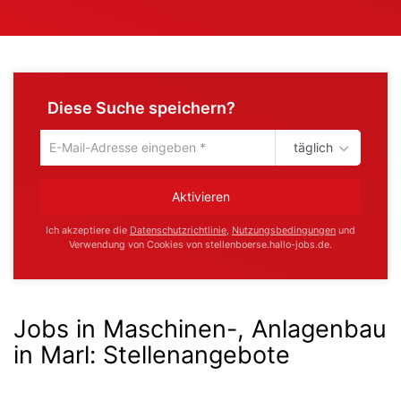
Diese Suche speichern?
täglich
Um
die
aktuelle
Aktivieren
Suche
zu
Ich akzeptiere die
Datenschutzrichtlinie
,
Nutzungsbedingungen
und
speichern
Verwendung von Cookies von stellenboerse.hallo-jobs.de.
gib
deine
Emailadresse
ein
Jobs in Maschinen-, Anlagenbau
in Marl
:
Stellenangebote