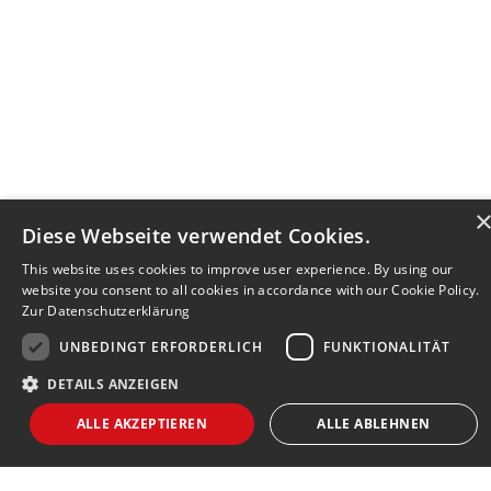
Diese Webseite verwendet Cookies.
This website uses cookies to improve user experience. By using our
website you consent to all cookies in accordance with our Cookie Policy.
Zur Datenschutzerklärung
UNBEDINGT ERFORDERLICH
FUNKTIONALITÄT
DETAILS ANZEIGEN
Bewerbersuche leicht gemacht
ALLE AKZEPTIEREN
ALLE ABLEHNEN
Nach Ihrer Registrierung als Arbeitgeber können
Sie Ihre Anzeige mit wenig Aufwand selbst