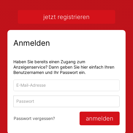
jetzt registrieren
Anmelden
Haben Sie bereits einen Zugang zum
Anzeigenservice? Dann geben Sie hier einfach Ihren
Benutzernamen und Ihr Passwort ein.
E-
Mail-
Adresse
Passwort
Passwort 
zum
zum
Anmelden
Anmelden
anmelden
Passwort vergessen?