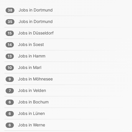
Jobs in
Dortmund
38
Jobs in
Dortmund
35
Jobs in
Düsseldorf
15
Jobs in
Soest
14
Jobs in
Hamm
13
Jobs in
Marl
10
Jobs in
Möhnesee
9
Jobs in
Velden
7
Jobs in
Bochum
6
Jobs in
Lünen
6
Jobs in
Werne
6