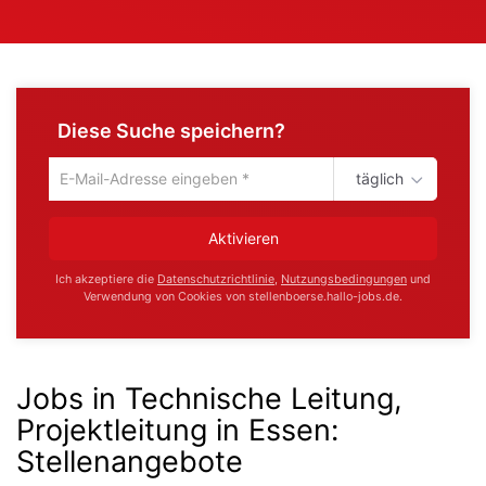
Diese Suche speichern?
täglich
Um
die
aktuelle
Aktivieren
Suche
zu
Ich akzeptiere die
Datenschutzrichtlinie
,
Nutzungsbedingungen
und
speichern
Verwendung von Cookies von stellenboerse.hallo-jobs.de.
gib
deine
Emailadresse
ein
Jobs in Technische Leitung,
Projektleitung in Essen
:
Stellenangebote