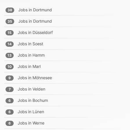
Jobs in
Dortmund
38
Jobs in
Dortmund
35
Jobs in
Düsseldorf
15
Jobs in
Soest
14
Jobs in
Hamm
13
Jobs in
Marl
10
Jobs in
Möhnesee
9
Jobs in
Velden
7
Jobs in
Bochum
6
Jobs in
Lünen
6
Jobs in
Werne
6