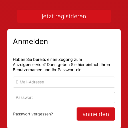
jetzt registrieren
Anmelden
Haben Sie bereits einen Zugang zum
Anzeigenservice? Dann geben Sie hier einfach Ihren
Benutzernamen und Ihr Passwort ein.
E-
Mail-
Adresse
Passwort
Passwort 
zum
zum
Anmelden
Anmelden
anmelden
Passwort vergessen?