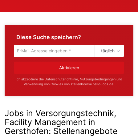
Diese Suche speichern?
täglich
Um
die
aktuelle
Aktivieren
Suche
zu
Ich akzeptiere die
Datenschutzrichtlinie
,
Nutzungsbedingungen
und
speichern
Verwendung von Cookies von stellenboerse.hallo-jobs.de.
gib
deine
Emailadresse
ein
Jobs in Versorgungstechnik,
Facility Management in
Gersthofen
:
Stellenangebote