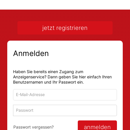
jetzt registrieren
Anmelden
Haben Sie bereits einen Zugang zum
Anzeigenservice? Dann geben Sie hier einfach Ihren
Benutzernamen und Ihr Passwort ein.
E-
Mail-
Adresse
Passwort
Passwort 
zum
zum
Anmelden
Anmelden
anmelden
Passwort vergessen?