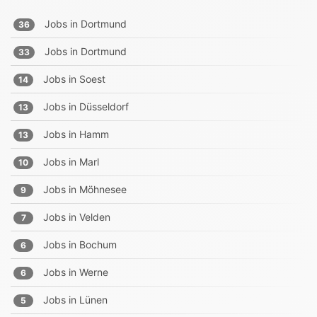
Jobs in
Dortmund
36
Jobs in
Dortmund
33
Jobs in
Soest
14
Jobs in
Düsseldorf
13
Jobs in
Hamm
13
Jobs in
Marl
10
Jobs in
Möhnesee
9
Jobs in
Velden
7
Jobs in
Bochum
6
Jobs in
Werne
6
Jobs in
Lünen
5