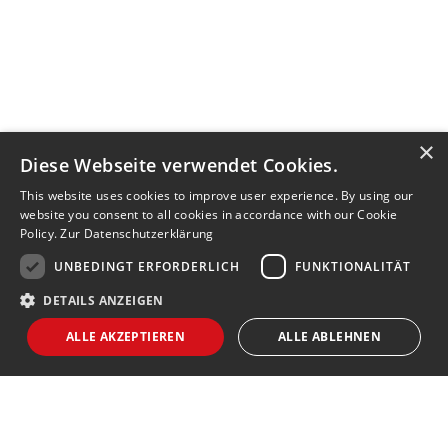
×
Diese Webseite verwendet Cookies.
This website uses cookies to improve user experience. By using our
website you consent to all cookies in accordance with our Cookie
Policy.
Zur Datenschutzerklärung
UNBEDINGT ERFORDERLICH
FUNKTIONALITÄT
DETAILS ANZEIGEN
ALLE AKZEPTIEREN
ALLE ABLEHNEN
Unbedingt erforderlich
Funktionalität