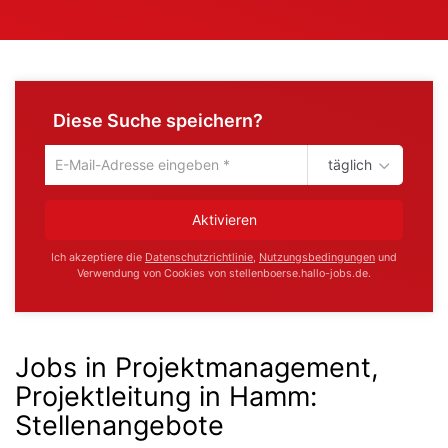
Diese Suche speichern?
täglich
Um
die
aktuelle
Aktivieren
Suche
zu
Ich akzeptiere die
Datenschutzrichtlinie
,
Nutzungsbedingungen
und
speichern
Verwendung von Cookies von stellenboerse.hallo-jobs.de.
gib
deine
Emailadresse
ein
Jobs in Projektmanagement,
Projektleitung in Hamm
:
Stellenangebote