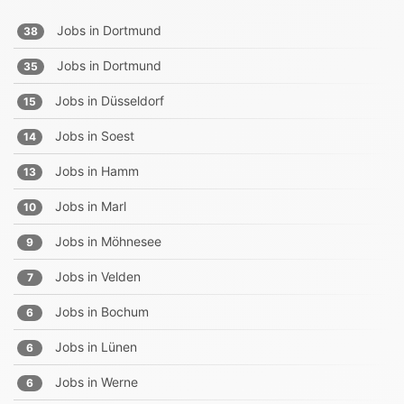
Jobs in
Dortmund
38
Jobs in
Dortmund
35
Jobs in
Düsseldorf
15
Jobs in
Soest
14
Jobs in
Hamm
13
Jobs in
Marl
10
Jobs in
Möhnesee
9
Jobs in
Velden
7
Jobs in
Bochum
6
Jobs in
Lünen
6
Jobs in
Werne
6