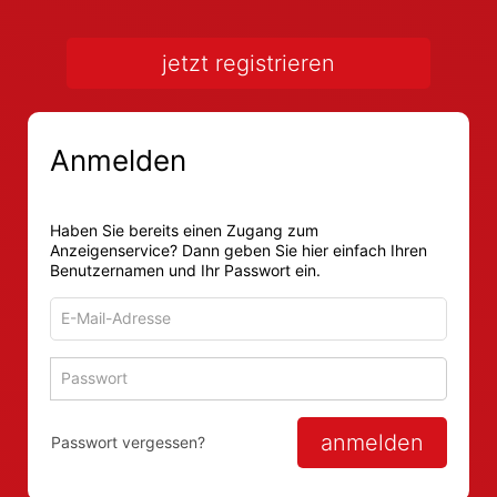
jetzt registrieren
Anmelden
Haben Sie bereits einen Zugang zum
Anzeigenservice? Dann geben Sie hier einfach Ihren
Benutzernamen und Ihr Passwort ein.
E-
Mail-
Adresse
Passwort
Passwort 
zum
zum
Anmelden
Anmelden
anmelden
Passwort vergessen?