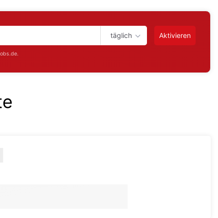
täglich
Aktivieren
jobs.de.
te