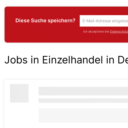
Diese Suche speichern?
Um
die
Ich akzeptiere die
Datenschutzr
aktuelle
Suche
zu
speichern
Jobs in Einzelhandel in 
gib
deine
Emailadresse
ein