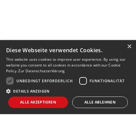
×
Diese Webseite verwendet Cookies.
This website uses cookies to improve user experience. By using our
website you consent to all cookies in accordance with our Cookie
Policy.
Zur Datenschutzerklärung
UNBEDINGT ERFORDERLICH
FUNKTIONALITÄT
DETAILS ANZEIGEN
ALLE AKZEPTIEREN
ALLE ABLEHNEN
Unbedingt erforderlich
Funktionalität