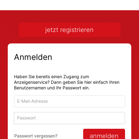
jetzt registrieren
Anmelden
Haben Sie bereits einen Zugang zum
Anzeigenservice? Dann geben Sie hier einfach Ihren
Benutzernamen und Ihr Passwort ein.
E-
Mail-
Adresse
Passwort
Passwort 
zum
zum
Anmelden
Anmelden
anmelden
Passwort vergessen?