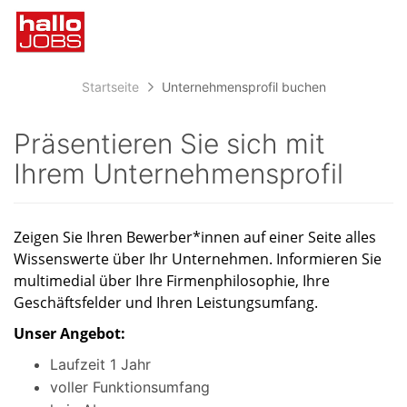
Accessibility
Anzeige
zur
Benut
Modus
aktivieren
Me
schalten
Suche
zur
öff
von
Startseite
Unternehmensprofil buchen
Navigation
zum
mobilem
Inhalt
Präsentieren Sie sich mit
Endgerät
Ihrem Unternehmensprofil
aus
Zeigen Sie Ihren Bewerber*innen auf einer Seite alles
Wissenswerte über Ihr Unternehmen. Informieren Sie
multimedial über Ihre Firmenphilosophie, Ihre
Geschäftsfelder und Ihren Leistungsumfang.
Unser Angebot:
Laufzeit 1 Jahr
voller Funktionsumfang