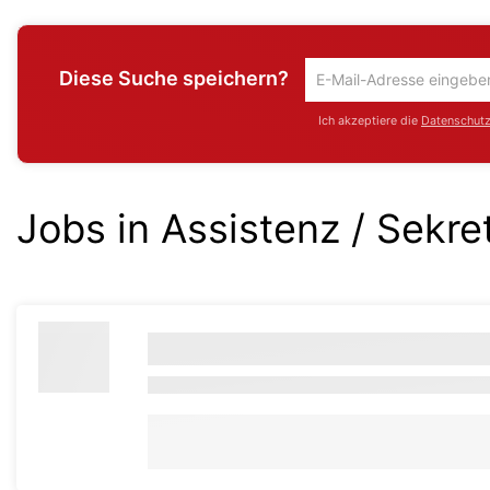
Diese Suche speichern?
Um
die
Ich akzeptiere die
Datenschutzr
aktuelle
Suche
zu
speichern
Jobs in Assistenz / Sekre
gib
deine
Emailadresse
ein