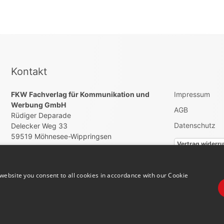
Kontakt
FKW Fachverlag für Kommunikation und
Impressum
Werbung GmbH
AGB
Rüdiger Deparade
Datenschutz
Delecker Weg 33
59519 Möhnesee-Wippringsen
Vertrag widerru
+492924879700
info@hallo-jobs.de
website you consent to all cookies in accordance with our Cookie