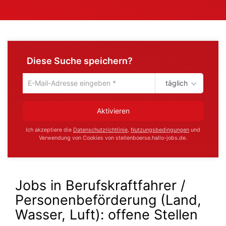
Diese Suche speichern?
täglich
Um
die
aktuelle
Aktivieren
Suche
zu
Ich akzeptiere die
Datenschutzrichtlinie
,
Nutzungsbedingungen
und
speichern
Verwendung von Cookies von stellenboerse.hallo-jobs.de.
gib
deine
Emailadresse
ein
Jobs in Berufskraftfahrer /
Personenbeförderung (Land,
Wasser, Luft):
offene Stellen