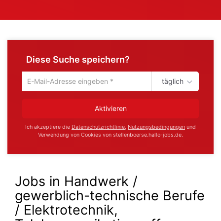
Diese Suche speichern?
täglich
Um
die
aktuelle
Aktivieren
Suche
zu
Ich akzeptiere die
Datenschutzrichtlinie
,
Nutzungsbedingungen
und
speichern
Verwendung von Cookies von stellenboerse.hallo-jobs.de.
gib
deine
Emailadresse
ein
Jobs in Handwerk /
gewerblich-technische Berufe
/ Elektrotechnik,