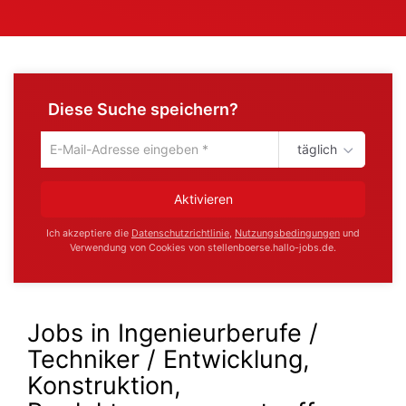
Diese Suche speichern?
täglich
Um
die
aktuelle
Aktivieren
Suche
zu
Ich akzeptiere die
Datenschutzrichtlinie
,
Nutzungsbedingungen
und
speichern
Verwendung von Cookies von stellenboerse.hallo-jobs.de.
gib
deine
Emailadresse
ein
Jobs in Ingenieurberufe /
Techniker / Entwicklung,
Konstruktion,