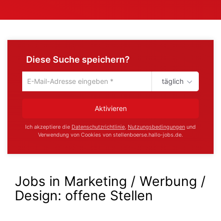
Diese Suche speichern?
täglich
Um
die
aktuelle
Aktivieren
Suche
zu
Ich akzeptiere die
Datenschutzrichtlinie
,
Nutzungsbedingungen
und
speichern
Verwendung von Cookies von stellenboerse.hallo-jobs.de.
gib
deine
Emailadresse
ein
Jobs in Marketing / Werbung /
Design:
offene Stellen