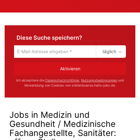
Diese Suche speichern?
täglich
Um
die
aktuelle
Aktivieren
Suche
zu
Ich akzeptiere die
Datenschutzrichtlinie
,
Nutzungsbedingungen
und
speichern
Verwendung von Cookies von stellenboerse.hallo-jobs.de.
gib
deine
Emailadresse
ein
Jobs in Medizin und
Gesundheit / Medizinische
Fachangestellte, Sanitäter: