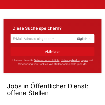
Diese Suche speichern?
täglich
Um
die
aktuelle
Aktivieren
Suche
zu
Ich akzeptiere die
Datenschutzrichtlinie
,
Nutzungsbedingungen
und
speichern
Verwendung von Cookies von stellenboerse.hallo-jobs.de.
gib
deine
Emailadresse
ein
Jobs in Öffentlicher Dienst:
offene Stellen