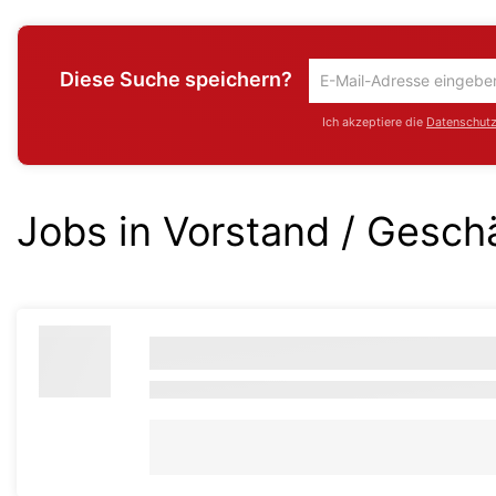
Diese Suche speichern?
Um
die
Ich akzeptiere die
Datenschutzr
aktuelle
Suche
zu
speichern
Jobs in Vorstand / Gesch
gib
deine
Emailadresse
ein