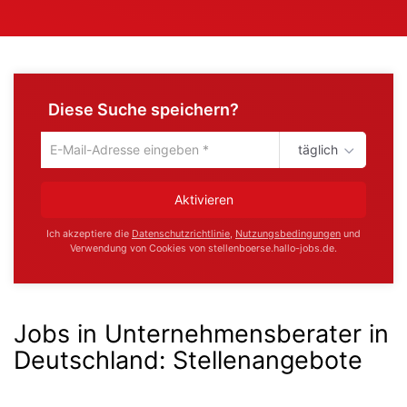
Diese Suche speichern?
täglich
Um
die
aktuelle
Aktivieren
Suche
zu
Ich akzeptiere die
Datenschutzrichtlinie
,
Nutzungsbedingungen
und
speichern
Verwendung von Cookies von stellenboerse.hallo-jobs.de.
gib
deine
Emailadresse
ein
Jobs in Unternehmensberater in
Deutschland
:
Stellenangebote