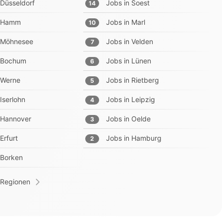
Düsseldorf
Jobs in
Soest
14
Hamm
Jobs in
Marl
10
Möhnesee
Jobs in
Velden
7
Bochum
Jobs in
Lünen
6
Werne
Jobs in
Rietberg
5
Iserlohn
Jobs in
Leipzig
4
Hannover
Jobs in
Oelde
3
Erfurt
Jobs in
Hamburg
2
Borken
 Regionen