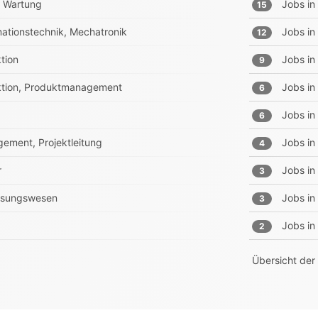
e, Wartung
Jobs in
15
rmationstechnik, Mechatronik
Jobs in
12
tion
Jobs in
9
ruktion, Produktmanagement
Jobs in
6
Jobs in
6
ement, Projektleitung
Jobs in
4
r
Jobs in
3
essungswesen
Jobs in
3
Jobs in
2
Übersicht der