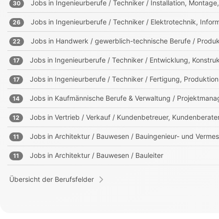
Jobs in
Ingenieurberufe / Techniker / Installation, Montag
30
Jobs in
Ingenieurberufe / Techniker / Elektrotechnik, Info
26
Jobs in
Handwerk / gewerblich-technische Berufe / Produk
22
Jobs in
Ingenieurberufe / Techniker / Entwicklung, Konst
17
Jobs in
Ingenieurberufe / Techniker / Fertigung, Produktion
17
Jobs in
Kaufmännische Berufe & Verwaltung / Projektmanag
14
Jobs in
Vertrieb / Verkauf / Kundenbetreuer, Kundenberate
12
Jobs in
Architektur / Bauwesen / Bauingenieur- und Verm
11
Jobs in
Architektur / Bauwesen / Bauleiter
11
Übersicht der Berufsfelder