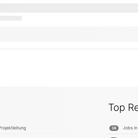
Top R
rojektleitung
Jobs in
38