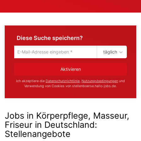
Diese Suche speichern?
täglich
Um
die
aktuelle
Aktivieren
Suche
zu
Ich akzeptiere die
Datenschutzrichtlinie
,
Nutzungsbedingungen
und
speichern
Verwendung von Cookies von stellenboerse.hallo-jobs.de.
gib
deine
Emailadresse
ein
Jobs in Körperpflege, Masseur,
Friseur in Deutschland
:
Stellenangebote