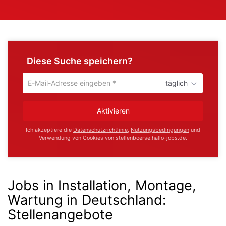
Diese Suche speichern?
täglich
Um
die
aktuelle
Aktivieren
Suche
zu
Ich akzeptiere die
Datenschutzrichtlinie
,
Nutzungsbedingungen
und
speichern
Verwendung von Cookies von stellenboerse.hallo-jobs.de.
gib
deine
Emailadresse
ein
Jobs in Installation, Montage,
Wartung in Deutschland
:
Stellenangebote