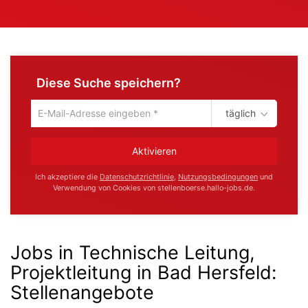
Diese Suche speichern?
täglich
Um
die
aktuelle
Aktivieren
Suche
zu
Ich akzeptiere die
Datenschutzrichtlinie
,
Nutzungsbedingungen
und
speichern
Verwendung von Cookies von stellenboerse.hallo-jobs.de.
gib
deine
Emailadresse
ein
Jobs in Technische Leitung,
Projektleitung in Bad Hersfeld
:
Stellenangebote