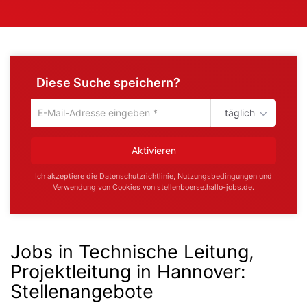
Diese Suche speichern?
täglich
Um
die
aktuelle
Aktivieren
Suche
zu
Ich akzeptiere die
Datenschutzrichtlinie
,
Nutzungsbedingungen
und
speichern
Verwendung von Cookies von stellenboerse.hallo-jobs.de.
gib
deine
Emailadresse
ein
Jobs in Technische Leitung,
Projektleitung in Hannover
:
Stellenangebote