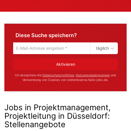
Diese Suche speichern?
täglich
Um
die
aktuelle
Aktivieren
Suche
zu
Ich akzeptiere die
Datenschutzrichtlinie
,
Nutzungsbedingungen
und
speichern
Verwendung von Cookies von stellenboerse.hallo-jobs.de.
gib
deine
Emailadresse
ein
Jobs in Projektmanagement,
Projektleitung in Düsseldorf
:
Stellenangebote