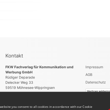
Kontakt
FKW Fachverlag für Kommunikation und
Impressum
Werbung GmbH
AGB
Rüdiger Deparade
Datenschutz
Delecker Weg 33
59519 Möhnesee-Wippringsen
Vertrag widerru
+492924879700
info@hallo-jobs.de
website you consent to all cookies in accordance with our Cookie