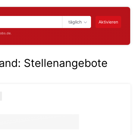
täglich
Aktivieren
jobs.de.
land
:
Stellenangebote