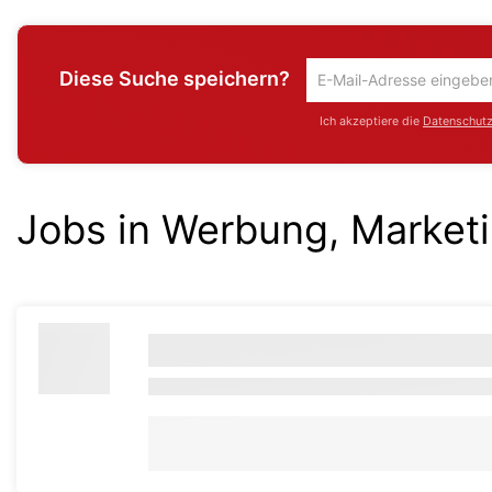
Diese Suche speichern?
Um
die
Ich akzeptiere die
Datenschutzr
aktuelle
Suche
zu
speichern
Jobs in Werbung, Marketi
gib
deine
Emailadresse
ein