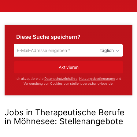
Diese Suche speichern?
täglich
Um
die
aktuelle
Aktivieren
Suche
zu
Ich akzeptiere die
Datenschutzrichtlinie
,
Nutzungsbedingungen
und
speichern
Verwendung von Cookies von stellenboerse.hallo-jobs.de.
gib
deine
Emailadresse
ein
Jobs in Therapeutische Berufe
in Möhnesee
:
Stellenangebote