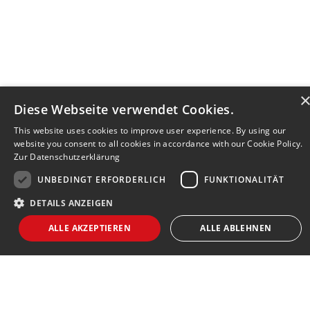
Diese Webseite verwendet Cookies.
This website uses cookies to improve user experience. By using our
website you consent to all cookies in accordance with our Cookie Policy.
Zur Datenschutzerklärung
UNBEDINGT ERFORDERLICH
FUNKTIONALITÄT
DETAILS ANZEIGEN
Bewerbersuche leicht gemacht
ALLE AKZEPTIEREN
ALLE ABLEHNEN
Nach Ihrer Registrierung als Arbeitgeber können
Sie Ihre Anzeige mit wenig Aufwand selbst
erstellen und veröffentlichen. So finden geeignete
Unbedingt erforderlich
Funktionalität
Bewerber*innen Ihr Stellenangebot und Sie
Strictly necessary cookies allow core website functionality such as user login