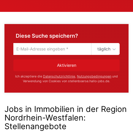
Diese Suche speichern?
täglich
Um
die
aktuelle
Aktivieren
Suche
zu
Ich akzeptiere die
Datenschutzrichtlinie
,
Nutzungsbedingungen
und
speichern
Verwendung von Cookies von stellenboerse.hallo-jobs.de.
gib
deine
Emailadresse
ein
Jobs in Immobilien in der Region
Nordrhein-Westfalen
:
Stellenangebote