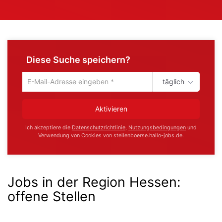
Diese Suche speichern?
täglich
Um
die
aktuelle
Aktivieren
Suche
zu
Ich akzeptiere die
Datenschutzrichtlinie
,
Nutzungsbedingungen
und
speichern
Verwendung von Cookies von stellenboerse.hallo-jobs.de.
gib
deine
Emailadresse
ein
Jobs in der Region Hessen:
offene Stellen