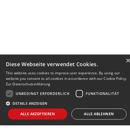
Diese Webseite verwendet Cookies.
This website uses cookies to improve user experience. By using our
website you consent to all cookies in accordance with our Cookie Policy.
Zur Datenschutzerklärung
UNBEDINGT ERFORDERLICH
FUNKTIONALITÄT
DETAILS ANZEIGEN
Bewerbersuche leicht gemacht
ALLE AKZEPTIEREN
ALLE ABLEHNEN
Nach Ihrer Registrierung als Arbeitgeber können
Sie Ihre Anzeige mit wenig Aufwand selbst