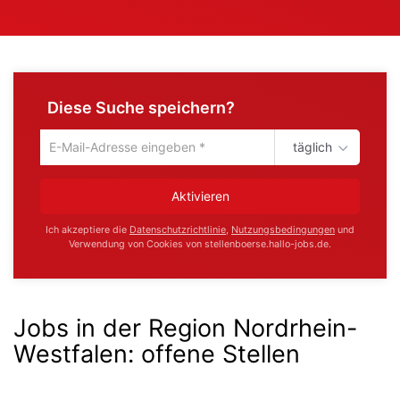
Diese Suche speichern?
täglich
Um
die
aktuelle
Aktivieren
Suche
zu
Ich akzeptiere die
Datenschutzrichtlinie
,
Nutzungsbedingungen
und
speichern
Verwendung von Cookies von stellenboerse.hallo-jobs.de.
gib
deine
Emailadresse
ein
Jobs in der Region Nordrhein-
Westfalen:
offene Stellen