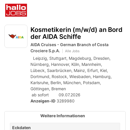
Accessibility
Anzeige
zur
Benut
Modus
aktivieren
Me
schalten
Suche
zur
öff
von
Kosmetikerin (m/w/d) an Bord
Navigation
zum
der AIDA Schiffe
mobilem
Inhalt
AIDA Cruises - German Branch of Costa
Endgerät
Crociere S.p.A.
Alle Jobs
aus
Leipzig,
Stuttgart,
Magdeburg,
Dresden,
Nürnberg,
Hannover,
Köln,
Mannheim,
Lübeck,
Saarbrücken,
Mainz,
Erfurt,
Kiel,
Dortmund,
Rostock,
Wiesbaden,
Hamburg,
Karlsruhe,
Berlin,
München,
Potsdam,
Göttingen,
Bremen
ab sofort
09.07.2026
Anzeigen-ID
3289980
Weitere Informationen
Eckdaten