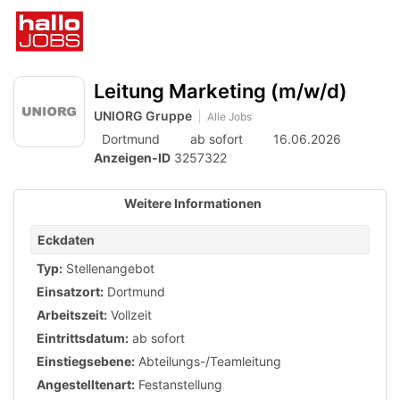
Accessibility
Anzeige
zur
Benut
Modus
aktivieren
Me
schalten
Suche
zur
öff
von
Leitung Marketing (m/w/d)
Navigation
zum
mobilem
UNIORG Gruppe
Alle Jobs
Inhalt
Dortmund
ab sofort
16.06.2026
Endgerät
Anzeigen-ID
3257322
aus
Weitere Informationen
Eckdaten
Typ:
Stellenangebot
Einsatzort:
Dortmund
Arbeitszeit:
Vollzeit
Eintrittsdatum:
ab sofort
Einstiegsebene:
Abteilungs-/Teamleitung
Angestelltenart:
Festanstellung