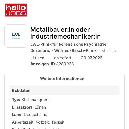
Accessibility
Anzeige
zur
Benut
Modus
aktivieren
Me
schalten
Suche
zur
öff
von
Metallbauer:in oder
Navigation
zum
Industriemechaniker:in
mobilem
Inhalt
LWL-Klinik für Forensische Psychiatrie
Endgerät
Dortmund - Wilfried-Rasch-Klinik
Alle Jobs
aus
Lünen
ab sofort
09.07.2026
Anzeigen-ID
3289968
Weitere Informationen
Eckdaten
Typ:
Stellenangebot
Einsatzort:
Lünen
Land:
Deutschland
Arbeitszeit:
Vollzeit
,
Teilzeit