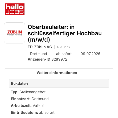
Accessibility
Anzeige
zur
Benut
Modus
aktivieren
Me
schalten
Suche
zur
öff
von
Oberbauleiter: in
Navigation
zum
schlüsselfertiger Hochbau
mobilem
Inhalt
(m/w/d)
Endgerät
ED. Züblin AG
Alle Jobs
aus
Dortmund
ab sofort
09.07.2026
Anzeigen-ID
3289972
Weitere Informationen
Eckdaten
Typ:
Stellenangebot
Einsatzort:
Dortmund
Arbeitszeit:
Vollzeit
Eintrittsdatum:
ab sofort